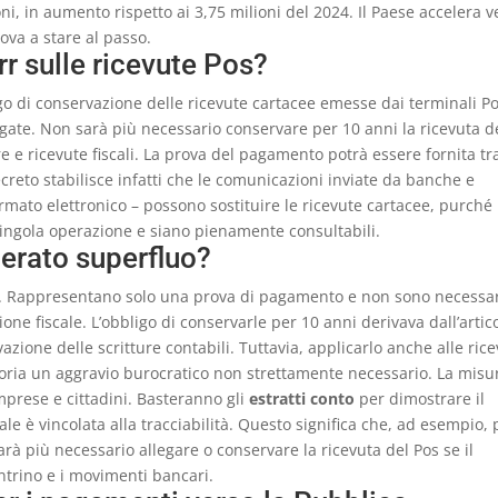
oni, in aumento rispetto ai 3,75 milioni del 2024. Il Paese accelera v
ova a stare al passo.
r sulle ricevute Pos?
igo di conservazione delle ricevute cartacee emesse dai terminali P
gate. Non sarà più necessario conservare per 10 anni la ricevuta d
re e ricevute fiscali. La prova del pagamento potrà essere fornita t
creto stabilisce infatti che le comunicazioni inviate da banche e
rmato elettronico – possono sostituire le ricevute cartacee, purché
 singola operazione e siano pienamente consultabili.
derato superfluo?
. Rappresentano solo una prova di pagamento e non sono necessa
ione fiscale. L’obbligo di conservarle per 10 anni derivava dall’artic
vazione delle scritture contabili. Tuttavia, applicarlo anche alle ric
goria un aggravio burocratico non strettamente necessario. La misu
mprese e cittadini. Basteranno gli
estratti conto
per dimostrare il
 è vincolata alla tracciabilità. Questo significa che, ad esempio, 
arà più necessario allegare o conservare la ricevuta del Pos se il
ntrino e i movimenti bancari.