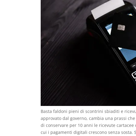
Basta faldoni pieni di scontrini sbiaditi e rice
approvato dal governo, cambia una prassi che p
di conservare per 10 anni le ricevute cartacee 
cui i pagamenti digitali crescono senza sosta.