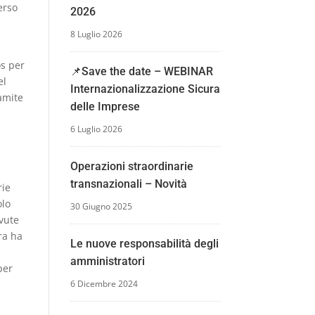
erso
2026
8 Luglio 2026
os per
📌Save the date – WEBINAR
el
Internazionalizzazione Sicura
ramite
delle Imprese
6 Luglio 2026
Operazioni straordinarie
transnazionali – Novità
rie
olo
30 Giugno 2025
evute
ra ha
Le nuove responsabilità degli
amministratori
per
6 Dicembre 2024