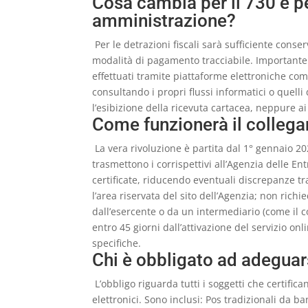
Cosa cambia per il 730 e p
amministrazione?
Per le detrazioni fiscali sarà sufficiente conser
modalità di pagamento tracciabile. Importante
effettuati tramite piattaforme elettroniche co
consultando i propri flussi informatici o quelli
l’esibizione della ricevuta cartacea, neppure ai f
Come funzionerà il collega
La vera rivoluzione è partita dal 1° gennaio 2026
trasmettono i corrispettivi all’Agenzia delle En
certificate, riducendo eventuali discrepanze tra
l’area riservata del sito dell’Agenzia; non richi
dall’esercente o da un intermediario (come il c
entro 45 giorni dall’attivazione del servizio onl
specifiche.
Chi è obbligato ad adeguar
L’obbligo riguarda tutti i soggetti che certific
elettronici. Sono inclusi: Pos tradizionali da b