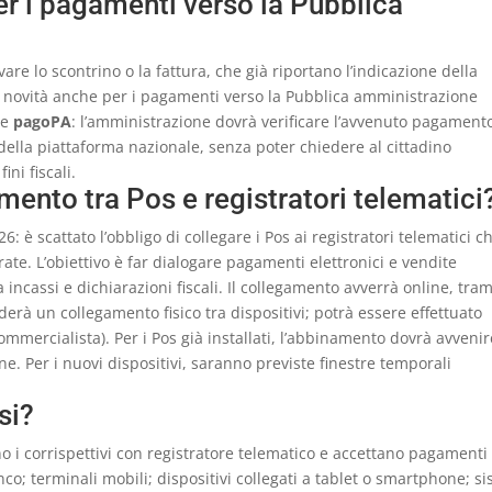
er i pagamenti verso la Pubblica
vare lo scontrino o la fattura, che già riportano l’indicazione della
 novità anche per i pagamenti verso la Pubblica amministrazione
me
pagoPA
: l’amministrazione dovrà verificare l’avvenuto pagament
 della piattaforma nazionale, senza poter chiedere al cittadino
ini fiscali.
mento tra Pos e registratori telematici
: è scattato l’obbligo di collegare i Pos ai registratori telematici c
trate. L’obiettivo è far dialogare pagamenti elettronici e vendite
 incassi e dichiarazioni fiscali. Il collegamento avverrà online, tram
ederà un collegamento fisico tra dispositivi; potrà essere effettuato
ommercialista). Per i Pos già installati, l’abbinamento dovrà avvenir
ine. Per i nuovi dispositivi, saranno previste finestre temporali
si?
ano i corrispettivi con registratore telematico e accettano pagamenti
anco; terminali mobili; dispositivi collegati a tablet o smartphone; s