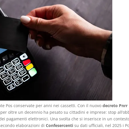
vute Pos conservate per anni nei cassetti. Con il nuovo
decreto Pnrr
er oltre un decennio ha pesato su cittadini e imprese: stop all’ob
dei pagamenti elettronici. Una svolta che si inserisce in un contest
 Secondo elaborazioni di
Confesercenti
su dati ufficiali, nel 2025 i P