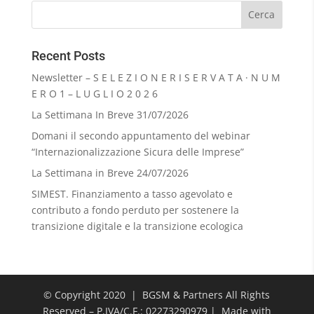
Recent Posts
Newsletter – S E L E Z I O N E R I S E R V A T A · N U M
E R O 1 – L U G L I O 2 0 2 6
La Settimana In Breve 31/07/2026
Domani il secondo appuntamento del webinar
“Internazionalizzazione Sicura delle Imprese”
La Settimana in Breve 24/07/2026
SIMEST. Finanziamento a tasso agevolato e
contributo a fondo perduto per sostenere la
transizione digitale e la transizione ecologica
© Copyright 2020 | BGSM & Partners All Rights
Reserved – P.IVA/C.F.: 02273290979 | Made with