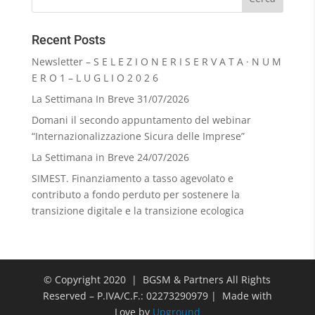
Recent Posts
Newsletter – S E L E Z I O N E R I S E R V A T A · N U M
E R O 1 – L U G L I O 2 0 2 6
La Settimana In Breve 31/07/2026
Domani il secondo appuntamento del webinar
“Internazionalizzazione Sicura delle Imprese”
La Settimana in Breve 24/07/2026
SIMEST. Finanziamento a tasso agevolato e
contributo a fondo perduto per sostenere la
transizione digitale e la transizione ecologica
© Copyright 2020 | BGSM & Partners All Rights
Reserved – P.IVA/C.F.: 02273290979 | Made with
Love by
Upground