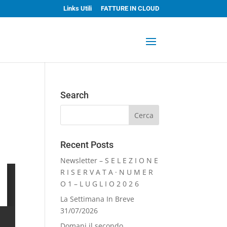
Links Utili
FATTURE IN CLOUD
Search
Recent Posts
Newsletter – S E L E Z I O N E
R I S E R V A T A · N U M E R
O 1 – L U G L I O 2 0 2 6
La Settimana In Breve
31/07/2026
Domani il secondo