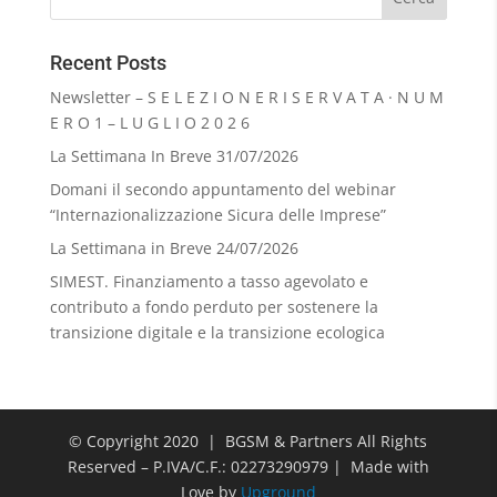
Recent Posts
Newsletter – S E L E Z I O N E R I S E R V A T A · N U M
E R O 1 – L U G L I O 2 0 2 6
La Settimana In Breve 31/07/2026
Domani il secondo appuntamento del webinar
“Internazionalizzazione Sicura delle Imprese”
La Settimana in Breve 24/07/2026
SIMEST. Finanziamento a tasso agevolato e
contributo a fondo perduto per sostenere la
transizione digitale e la transizione ecologica
© Copyright 2020 | BGSM & Partners All Rights
Reserved – P.IVA/C.F.: 02273290979 | Made with
Love by
Upground