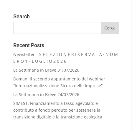
Search
Recent Posts
Newsletter – S E L E Z I O N E R I S E R V A T A · N U M
E R O 1 – L U G L I O 2 0 2 6
La Settimana In Breve 31/07/2026
Domani il secondo appuntamento del webinar
“Internazionalizzazione Sicura delle Imprese”
La Settimana in Breve 24/07/2026
SIMEST. Finanziamento a tasso agevolato e
contributo a fondo perduto per sostenere la
transizione digitale e la transizione ecologica