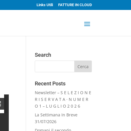
Links Utili
FATTURE IN CLOUD
Search
Recent Posts
Newsletter – S E L E Z I O N E
R I S E R V A T A · N U M E R
O 1 – L U G L I O 2 0 2 6
La Settimana In Breve
31/07/2026
Domani il secondo