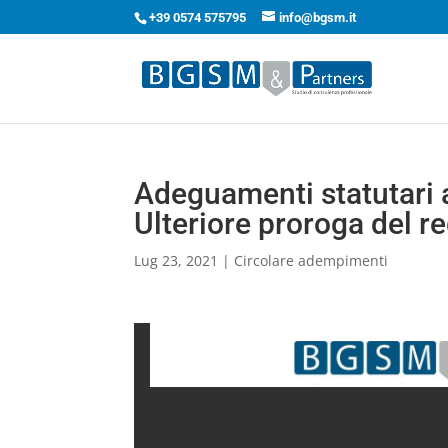
+39 0574 575795
info@bgsm.it
Adeguamenti statutari a
Ulteriore proroga del r
Lug 23, 2021
|
Circolare adempimenti