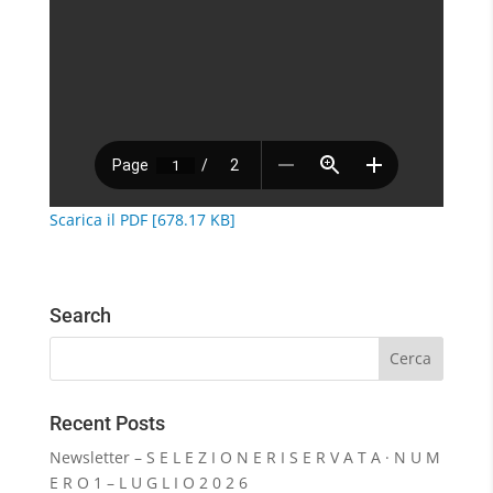
Scarica il PDF [678.17 KB]
Search
Recent Posts
Newsletter – S E L E Z I O N E R I S E R V A T A · N U M
E R O 1 – L U G L I O 2 0 2 6