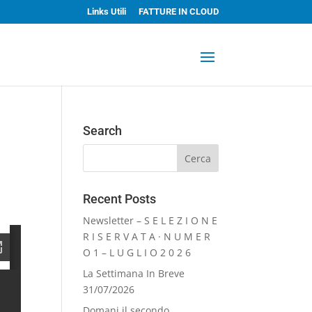
Links Utili
FATTURE IN CLOUD
Search
Recent Posts
Newsletter – S E L E Z I O N E
R I S E R V A T A · N U M E R
O 1 – L U G L I O 2 0 2 6
La Settimana In Breve
31/07/2026
Domani il secondo