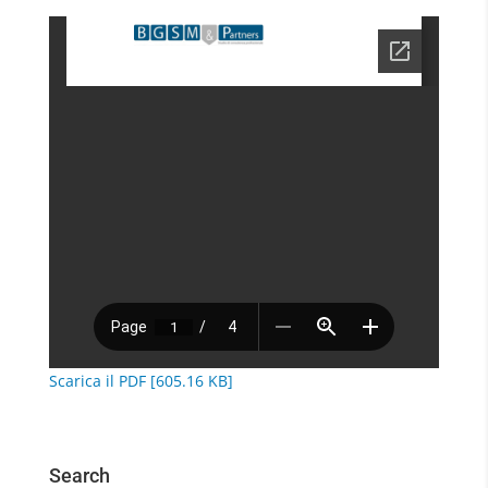
Scarica il PDF [605.16 KB]
Search