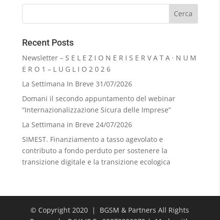
Recent Posts
Newsletter – S E L E Z I O N E R I S E R V A T A · N U M
E R O 1 – L U G L I O 2 0 2 6
La Settimana In Breve 31/07/2026
Domani il secondo appuntamento del webinar
“Internazionalizzazione Sicura delle Imprese”
La Settimana in Breve 24/07/2026
SIMEST. Finanziamento a tasso agevolato e
contributo a fondo perduto per sostenere la
transizione digitale e la transizione ecologica
© Copyright 2020 | BGSM & Partners All Rights