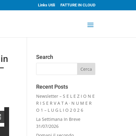
Links Utili
FATTURE IN CLOUD
 in
Search
 –
Recent Posts
Newsletter – S E L E Z I O N E
R I S E R V A T A · N U M E R
O 1 – L U G L I O 2 0 2 6
La Settimana In Breve
31/07/2026
Domani il secondo