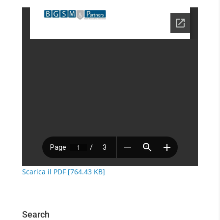
Scarica il PDF [764.43 KB]
Search