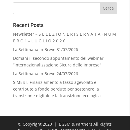
Recent Posts
Newsletter – S E L E Z I O N E R I S E R V A T A · N U M
E R O 1 – L U G L I O 2 0 2 6
La Settimana In Breve 31/07/2026
Domani il secondo appuntamento del webinar
“Internazionalizzazione Sicura delle Imprese”
La Settimana in Breve 24/07/2026
SIMEST. Finanziamento a tasso agevolato e
contributo a fondo perduto per sostenere la
transizione digitale e la transizione ecologica
© Copyright 2020 | BGSM & Partners All Rights