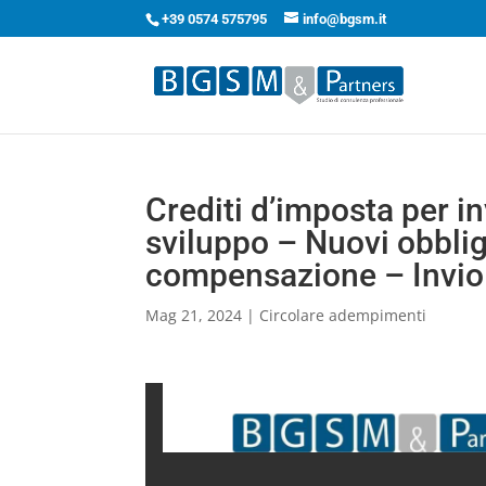
+39 0574 575795
info@bgsm.it
Crediti d’imposta per in
sviluppo – Nuovi obblig
compensazione – Invio d
Mag 21, 2024
|
Circolare adempimenti