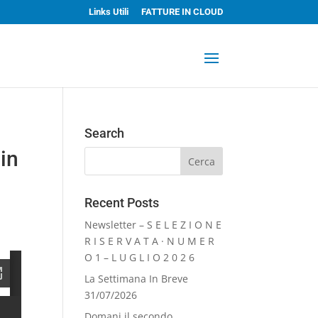
Links Utili
FATTURE IN CLOUD
Search
 in
Recent Posts
Newsletter – S E L E Z I O N E
R I S E R V A T A · N U M E R
O 1 – L U G L I O 2 0 2 6
La Settimana In Breve
31/07/2026
Domani il secondo