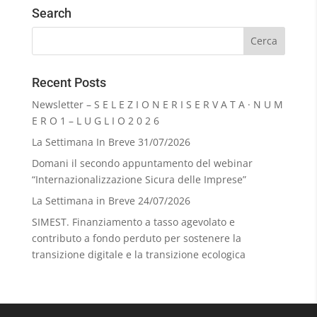
Search
Recent Posts
Newsletter – S E L E Z I O N E R I S E R V A T A · N U M
E R O 1 – L U G L I O 2 0 2 6
La Settimana In Breve 31/07/2026
Domani il secondo appuntamento del webinar
“Internazionalizzazione Sicura delle Imprese”
La Settimana in Breve 24/07/2026
SIMEST. Finanziamento a tasso agevolato e
contributo a fondo perduto per sostenere la
transizione digitale e la transizione ecologica