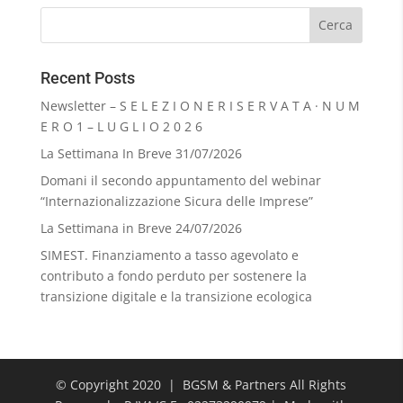
Recent Posts
Newsletter – S E L E Z I O N E R I S E R V A T A · N U M
E R O 1 – L U G L I O 2 0 2 6
La Settimana In Breve 31/07/2026
Domani il secondo appuntamento del webinar
“Internazionalizzazione Sicura delle Imprese”
La Settimana in Breve 24/07/2026
SIMEST. Finanziamento a tasso agevolato e
contributo a fondo perduto per sostenere la
transizione digitale e la transizione ecologica
© Copyright 2020 | BGSM & Partners All Rights