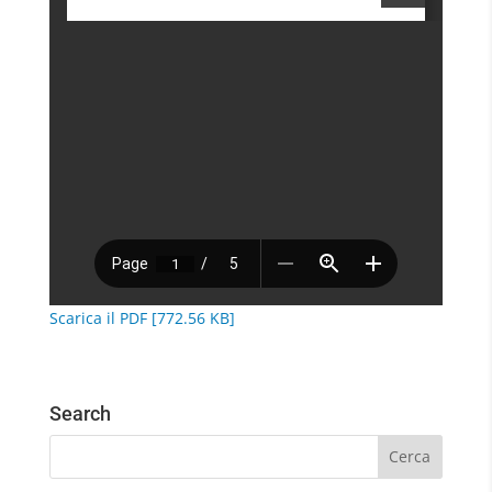
Scarica il PDF [772.56 KB]
Search