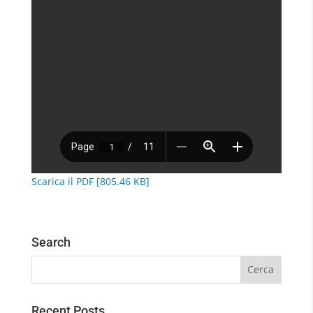
Scarica il PDF [805.46 KB]
Search
Recent Posts