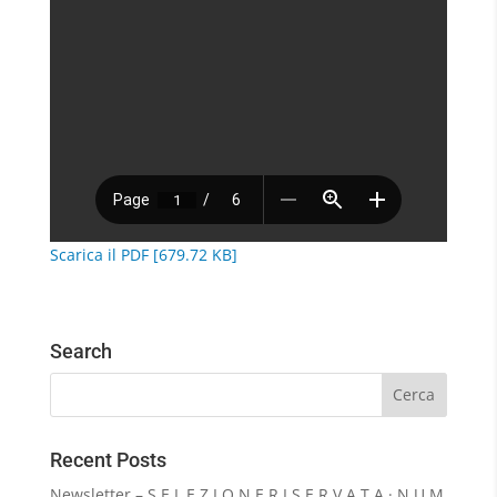
Scarica il PDF [679.72 KB]
Search
Recent Posts
Newsletter – S E L E Z I O N E R I S E R V A T A · N U M