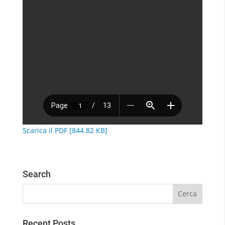
Scarica il PDF [844.82 KB]
Search
Recent Posts