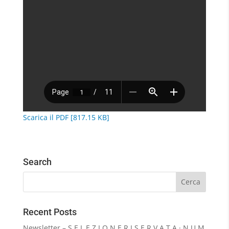
Scarica il PDF [817.15 KB]
Search
Recent Posts
Newsletter – S E L E Z I O N E R I S E R V A T A · N U M