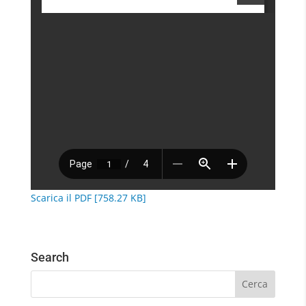
Scarica il PDF [758.27 KB]
Search