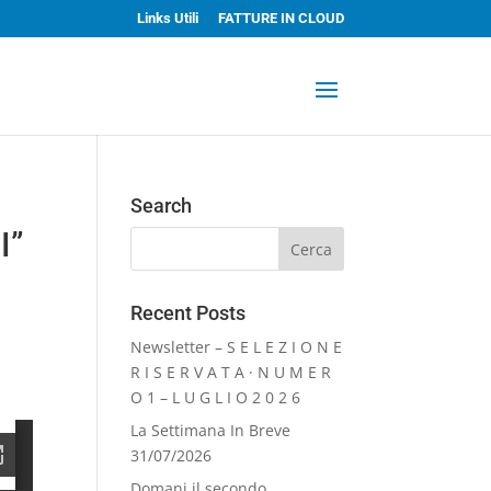
Links Utili
FATTURE IN CLOUD
Search
I”
Recent Posts
Newsletter – S E L E Z I O N E
R I S E R V A T A · N U M E R
O 1 – L U G L I O 2 0 2 6
La Settimana In Breve
31/07/2026
Domani il secondo