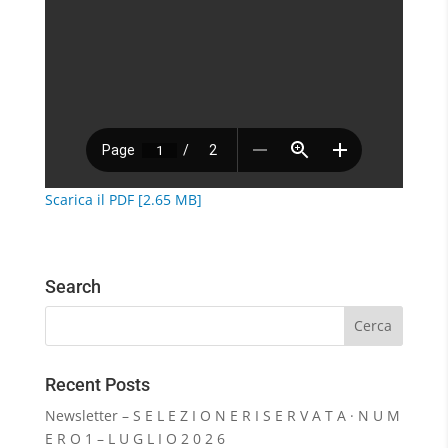
Scarica il PDF [2.65 MB]
Search
Recent Posts
Newsletter – S E L E Z I O N E R I S E R V A T A · N U M
E R O 1 – L U G L I O 2 0 2 6