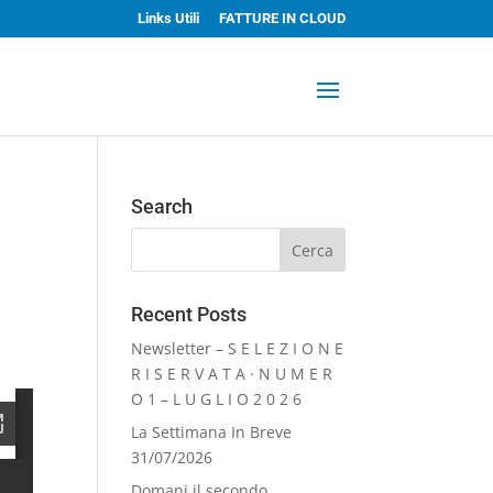
Links Utili
FATTURE IN CLOUD
Search
Recent Posts
Newsletter – S E L E Z I O N E
R I S E R V A T A · N U M E R
O 1 – L U G L I O 2 0 2 6
La Settimana In Breve
31/07/2026
Domani il secondo