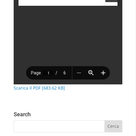
Scarica il PDF [683.62 KB]
Search