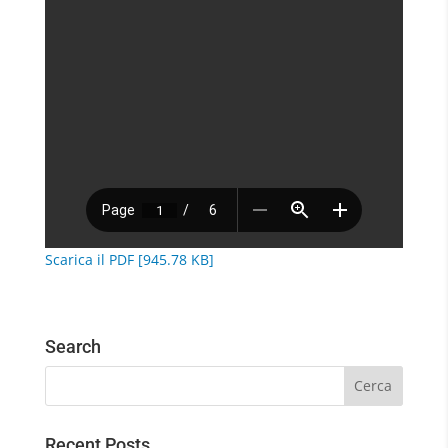
Scarica il PDF [945.78 KB]
Search
Recent Posts