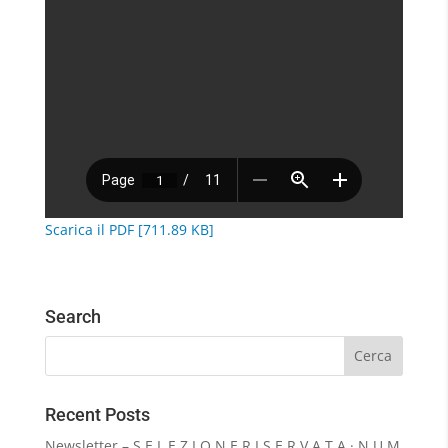
Scarica il PDF [711.89 KB]
Search
Recent Posts
Newsletter – S E L E Z I O N E R I S E R V A T A · N U M