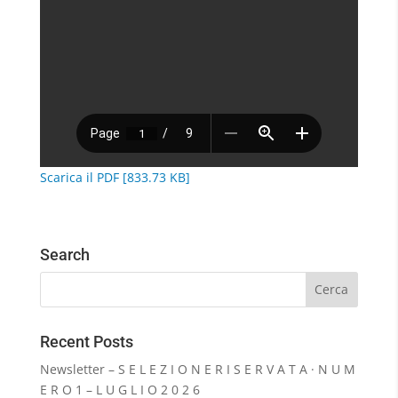
Scarica il PDF [833.73 KB]
Search
Recent Posts
Newsletter – S E L E Z I O N E R I S E R V A T A · N U M
E R O 1 – L U G L I O 2 0 2 6