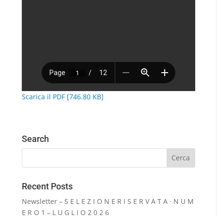
Scarica il PDF [746.80 KB]
Search
Recent Posts
Newsletter – S E L E Z I O N E R I S E R V A T A · N U M
E R O 1 – L U G L I O 2 0 2 6