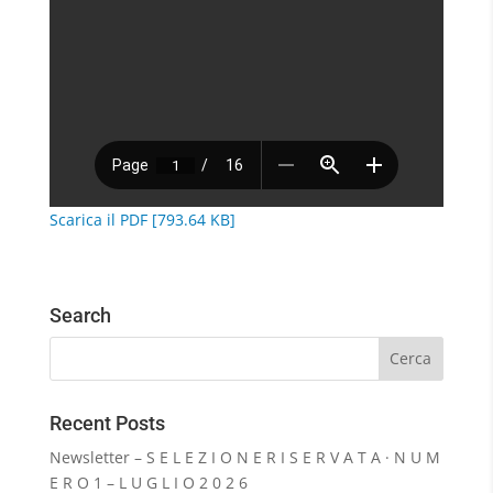
Scarica il PDF [793.64 KB]
Search
Recent Posts
Newsletter – S E L E Z I O N E R I S E R V A T A · N U M
E R O 1 – L U G L I O 2 0 2 6