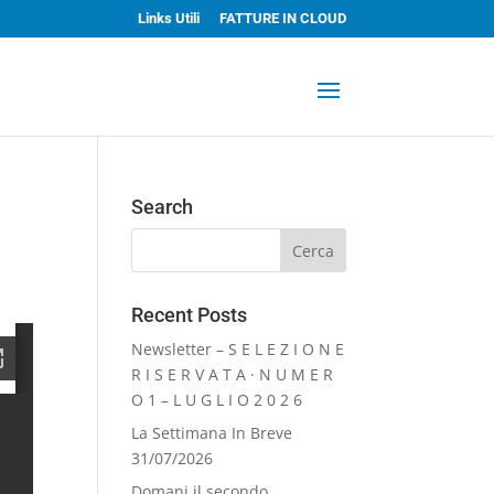
Links Utili
FATTURE IN CLOUD
Search
Recent Posts
Newsletter – S E L E Z I O N E
R I S E R V A T A · N U M E R
O 1 – L U G L I O 2 0 2 6
La Settimana In Breve
31/07/2026
Domani il secondo