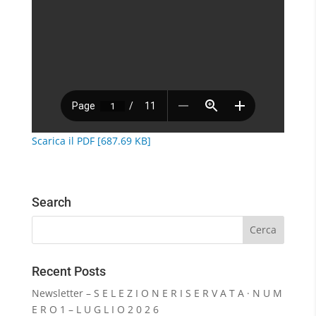
Scarica il PDF [687.69 KB]
Search
Recent Posts
Newsletter – S E L E Z I O N E R I S E R V A T A · N U M
E R O 1 – L U G L I O 2 0 2 6