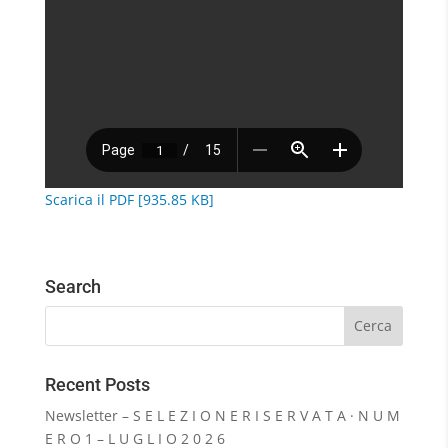
Scarica il PDF [935.85 KB]
Search
Recent Posts
Newsletter – S E L E Z I O N E R I S E R V A T A · N U M
E R O 1 – L U G L I O 2 0 2 6