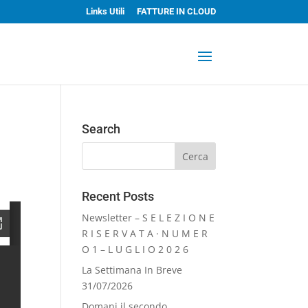
Links Utili
FATTURE IN CLOUD
Search
Recent Posts
Newsletter – S E L E Z I O N E
R I S E R V A T A · N U M E R
O 1 – L U G L I O 2 0 2 6
La Settimana In Breve
31/07/2026
Domani il secondo