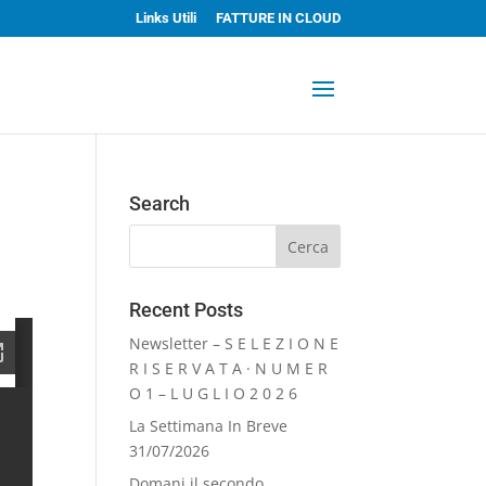
Links Utili
FATTURE IN CLOUD
Search
Recent Posts
Newsletter – S E L E Z I O N E
R I S E R V A T A · N U M E R
O 1 – L U G L I O 2 0 2 6
La Settimana In Breve
31/07/2026
Domani il secondo