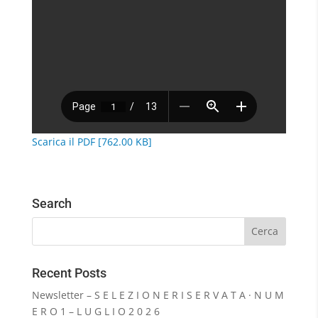
Scarica il PDF [762.00 KB]
Search
Recent Posts
Newsletter – S E L E Z I O N E R I S E R V A T A · N U M
E R O 1 – L U G L I O 2 0 2 6