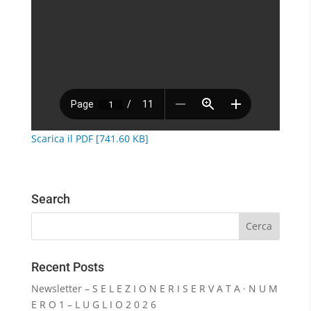
Scarica il PDF [741.60 KB]
Search
Recent Posts
Newsletter – S E L E Z I O N E R I S E R V A T A · N U M
E R O 1 – L U G L I O 2 0 2 6