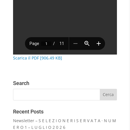
Scarica il PDF [906.49 KB]
Search
Recent Posts
Newsletter – S E L E Z I O N E R I S E R V A T A · N U M
E R O 1 – L U G L I O 2 0 2 6