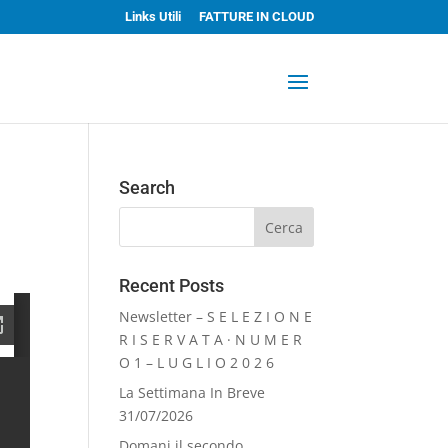
Links Utili
FATTURE IN CLOUD
Search
Recent Posts
Newsletter – S E L E Z I O N E
R I S E R V A T A · N U M E R
O 1 – L U G L I O 2 0 2 6
La Settimana In Breve
31/07/2026
Domani il secondo