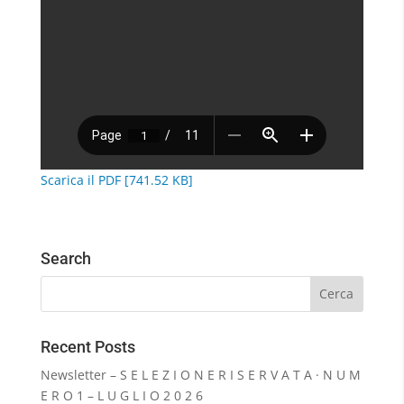
Scarica il PDF [741.52 KB]
Search
Recent Posts
Newsletter – S E L E Z I O N E R I S E R V A T A · N U M
E R O 1 – L U G L I O 2 0 2 6