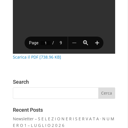
Scarica il PDF [738.96 KB]
Search
Recent Posts
Newsletter – S E L E Z I O N E R I S E R V A T A · N U M
E R O 1 – L U G L I O 2 0 2 6