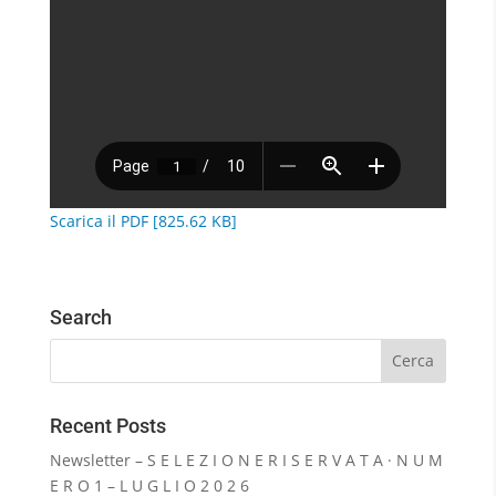
Scarica il PDF [825.62 KB]
Search
Recent Posts
Newsletter – S E L E Z I O N E R I S E R V A T A · N U M
E R O 1 – L U G L I O 2 0 2 6