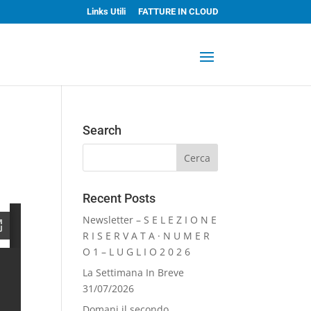
Links Utili
FATTURE IN CLOUD
Search
Recent Posts
Newsletter – S E L E Z I O N E
R I S E R V A T A · N U M E R
O 1 – L U G L I O 2 0 2 6
La Settimana In Breve
31/07/2026
Domani il secondo