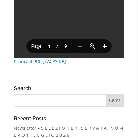
Scarica il PDF [774.33 KB]
Search
Recent Posts
Newsletter – S E L E Z I O N E R I S E R V A T A · N U M
E R O 1 – L U G L I O 2 0 2 6