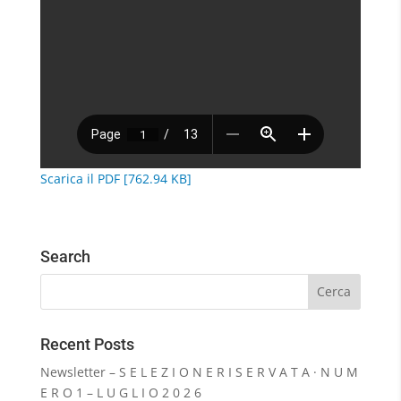
Scarica il PDF [762.94 KB]
Search
Recent Posts
Newsletter – S E L E Z I O N E R I S E R V A T A · N U M
E R O 1 – L U G L I O 2 0 2 6