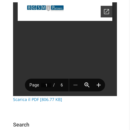
Scarica il PDF [806.77 KB]
Search