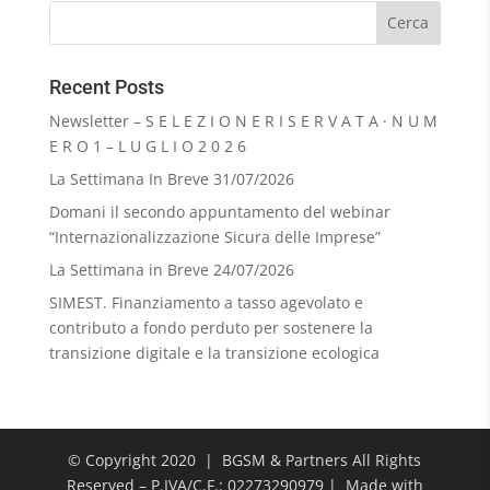
Recent Posts
Newsletter – S E L E Z I O N E R I S E R V A T A · N U M
E R O 1 – L U G L I O 2 0 2 6
La Settimana In Breve 31/07/2026
Domani il secondo appuntamento del webinar
“Internazionalizzazione Sicura delle Imprese”
La Settimana in Breve 24/07/2026
SIMEST. Finanziamento a tasso agevolato e
contributo a fondo perduto per sostenere la
transizione digitale e la transizione ecologica
© Copyright 2020 | BGSM & Partners All Rights
Reserved – P.IVA/C.F.: 02273290979 | Made with