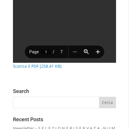
Scarica il PDF [258.41 KB]
Search
Recent Posts
Newsletter – S E L E Z I O N E R I S E R V A T A · N U M