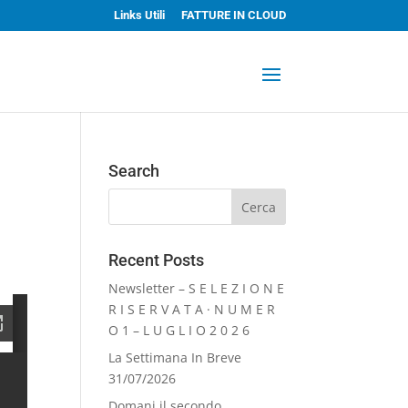
Links Utili
FATTURE IN CLOUD
Search
Recent Posts
Newsletter – S E L E Z I O N E
R I S E R V A T A · N U M E R
O 1 – L U G L I O 2 0 2 6
La Settimana In Breve
31/07/2026
Domani il secondo