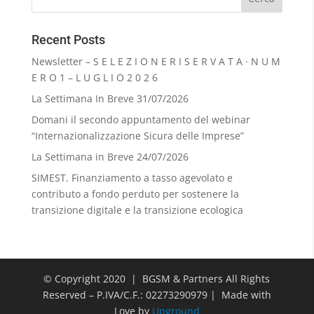
Recent Posts
Newsletter – S E L E Z I O N E R I S E R V A T A · N U M
E R O 1 – L U G L I O 2 0 2 6
La Settimana In Breve 31/07/2026
Domani il secondo appuntamento del webinar
“Internazionalizzazione Sicura delle Imprese”
La Settimana in Breve 24/07/2026
SIMEST. Finanziamento a tasso agevolato e
contributo a fondo perduto per sostenere la
transizione digitale e la transizione ecologica
© Copyright 2020 | BGSM & Partners All Rights
Reserved – P.IVA/C.F.: 02273290979 | Made with
Love by
Upground