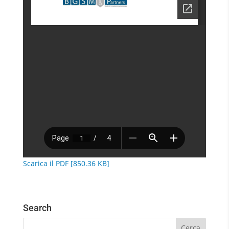
Scarica il PDF [850.36 KB]
Search