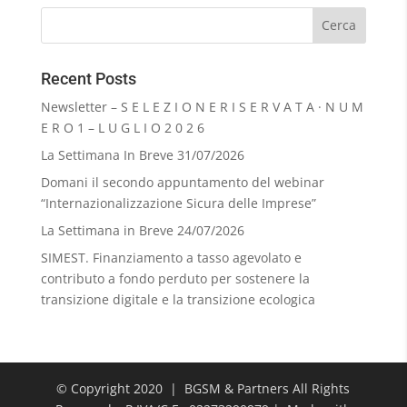
Recent Posts
Newsletter – S E L E Z I O N E R I S E R V A T A · N U M
E R O 1 – L U G L I O 2 0 2 6
La Settimana In Breve 31/07/2026
Domani il secondo appuntamento del webinar
“Internazionalizzazione Sicura delle Imprese”
La Settimana in Breve 24/07/2026
SIMEST. Finanziamento a tasso agevolato e
contributo a fondo perduto per sostenere la
transizione digitale e la transizione ecologica
© Copyright 2020 | BGSM & Partners All Rights