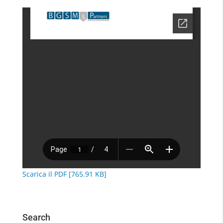
Scarica il PDF [765.91 KB]
Search